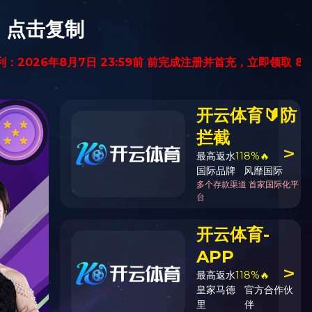
球
|
开云体育
|
米兰体育
|
leyu乐鱼·官方web站登录入口
|
击下面的按钮返