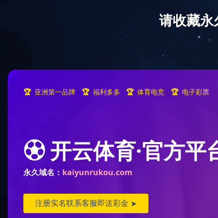
开云在线
|
九游在线登录官网
|
米兰买球_米兰(中国)
|
乐动网页